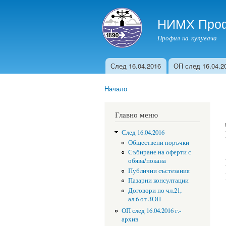
НИМХ Проф
Профил на купувача
След 16.04.2016
ОП след 16.04.20
Главно меню
Начало
You are here
Главно меню
След 16.04.2016
Обществени поръчки
Събиране на оферти с
обява/покана
Публични състезания
Пазарни консултации
Договори по чл.21,
ал.6 от ЗОП
ОП след 16.04.2016 г.-
архив