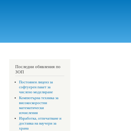
Последни обявления по
ЗОП
Постоянен лиценз за
софтуерен пакет за
числено моделиране
Компютърна техника за
високоскоростни
математически
изчисления
Изработка, отпечатване и
доставка на ваучери за
храна