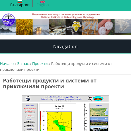
Български
English
Navigation
You are here
Начало
»
За нас
»
Проекти
» Работещи продукти и системи от
приключили проекти
Работещи продукти и системи от
приключили проекти