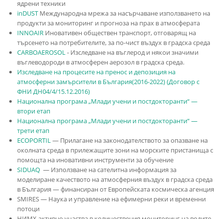
ядрени техники
inDUST
Международна мрежа за насърчаване използването на
продукти за мониторинг и прогноза на прах в атмосферата
INNOAIR
Иновативен обществен транспорт, отговарящ на
търсенето на потребителите, за по-чист въздух в градска среда
CARBOAEROSOL
- Изследване на въглерод и някои значими
въглеводороди в атмосферен аерозол в градска среда.
Изследване на процесите на пренос и депозиция на
атмосферни замърсители в България(2016-2022) (Договор с
ФНИ ДН04/4/15.12.2016)
Национална програма „Млади учени и постдокторанти“ —
втори етап
Национална програма „Млади учени и постдокторанти“ —
трети етап
ECOPORTIL
— Прилагане на законодателството за опазване на
околната среда в прилежащите зони на морските пристанища с
помощта на иновативни инструменти за обучение
SIDUAQ
— Използване на сателитна информация за
моделиране качеството на атмосферния въздух в градска среда
в България — финансиран от Европейската космическа агенция
SMIRES — Наука и управление на ефимерни реки и временни
потоци
НИМХ активно участва в количествения мониторинг на водите,