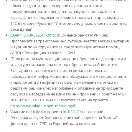
обмен на данни, прогнозиране на речния отток и
предупреждения, ръководство за засушаване, анализи и
изследвания на подземните води в проекта по програмата за
ТГС България-Румъния "Интегрирано управление на водите на
река Дунав"
SAAP4FUTURE (2014-2015)
(link is external)
, финансиран от МРР чрез
Програмата за трансгранично сътрудничество между България
и Турция по Инструмента за предприсъединителна помощ
(ИПП) с бенефициент НИМХ — БАН.
"Програма за мултидисциплинарно обучение на докторанти и
млади учени, насочена към подобряване на дейностите в
България по изграждане на интегрирана система за
наблюдение и информационно обслужване в метеорологията,
хидрологията и геофизиката с цел намаляване на риска от
бедствия, рационално използване и опазване на природните
ресурси и изследване на климатични промени" Проект на МОН
№ ВG051РО001-3.3.06-0063 Посетете сайта на проекта
http://www.mladi-ucheni.meteo.bg
(link is external)
Участие на НИМХ в проекта
IncREO
(link is external)
със заглавие
"Увеличаване устойчивостта чрез наблюдение на Земята",
финансиран по 7РП на Европейската комисия.