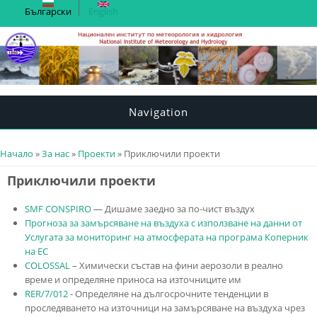
Български
English
Navigation
You are here
Начало
»
За нас
»
Проекти
» Приключили проекти
Приключили проекти
SMF CONSPIRO
— Дишаме заедно за по-чист въздух
Прогноза за замърсяване на въздуха с използване на данни от
Услугата за мониторинг на атмосферата на програма Коперник
на ЕС
COLOSSAL
– Химически състав на фини аерозоли в реално
време и определяне приноса на източниците им
RER/7/012
- Определяне на дългосрочните тенденции в
проследяването на източници на замърсяване на въздуха чрез