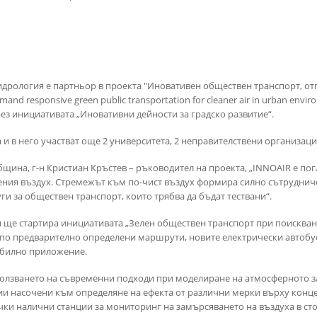
дрология е партньор в проекта "Иновативен обществен транспорт, отг
mand responsive green public transportation for cleaner air in urban en
ез инициативата „Иновативни дейности за градско развитие“.
и в него участват още 2 университета, 2 неправителствени организаци
бщина, г-н Кристиан Кръстев – ръководител на проекта, „INNOAIR е п
ения въздух. Стремежът към по-чист въздух формира силно сътрудниче
и за обществен транспорт, които трябва да бъдат тествани“.
 ще стартира инициативата „Зелен обществен транспорт при поискван
 по предварително определени маршрути, новите електрически автобу
обилно приложение.
олзването на съвременни подходи при моделиране на атмосферното зам
и насочени към определяне на ефекта от различни мерки върху конц
чки налични станции за мониторинг на замърсяването на въздуха в ст