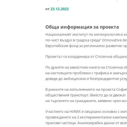
от
23.12.2022
Обща информация за проекта
Националният институт по метеорология и хи
по-чист въздух в градска среда" (Innovative de
Европейския фонд за регионално развитие чр
Проектът се координира от Столична община 
По думите на заместник-кмета на Столична о
на настоящите проблеми с трафика и замърс
доведе до амбициозни и безпрецедентни услуг
В рамките на изпълнението на проекта София
обществения транспорт. Вместо да се движат
на търсенето на гражданите, заявено чрез м
Участието на НИМХ е свързано основно с изп
провеждането на 2 експериментални кампани
прахови частици. Анализирайки данни от вси