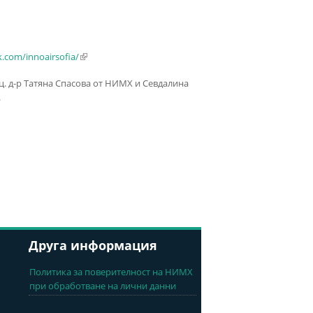
.com/innoairsofia/
(link is external)
оц. д-р Татяна Спасова от НИМХ и Севдалина
.
Друга информация
Политика за поверителност на НИМХ
при обработване на лични данни