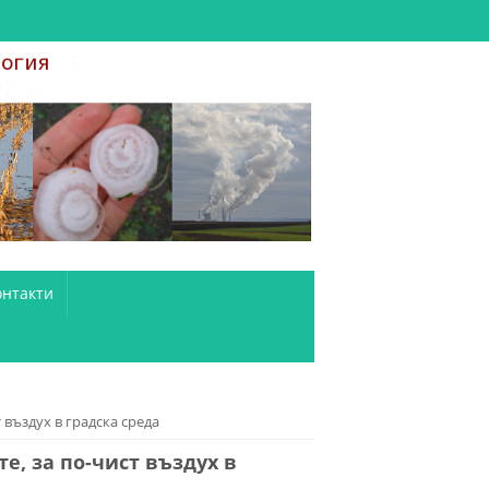
онтакти
въздух в градска среда
, за по-чист въздух в