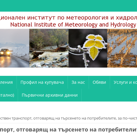
вления
Профил на купувача
За нас
Обяви
Услуги и к
тално)
Първични архивни данни
твен транспорт, отговарящ на търсенето на потребителите, за по-чист 
орт, отговарящ на търсенето на потребителите