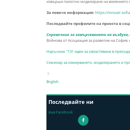
извърши пилотно моделиране на влиянието на
За повече информация:
https://innoair-sofi
Последвайте профилите на проекта в со
Справочник за замърсяването на въздуха,
Войнова от Асоциация за развитие на София,
Наръчник "131 идеи за овластяване в преход
Семинар за измерването, моделирането и прог
English
Последвайте ни
във Facebook