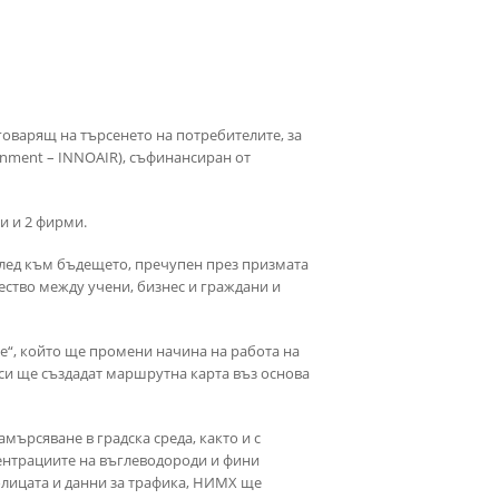
оварящ на търсенето на потребителите, за
vironment – INNOAIR), съфинансиран от
и и 2 фирми.
оглед към бъдещето, пречупен през призмата
ство между учени, бизнес и граждани и
е“, който ще промени начина на работа на
си ще създадат маршрутна карта въз основа
ърсяване в градска среда, както и с
ентрациите на въглеводороди и фини
олицата и данни за трафика, НИМХ ще