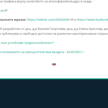
 трафика върху качеството на атмосферния въздух в града.
a.eu
(link is external)
циалните мрежи:
https://twitter.com/INNOAIR1
(link is external)
и
https://www.facebook
(link is external)
разработен от доц. д-р Емилия Георгиева, доц. д-р Елена Христова, д
 е публикуван и свободно достъпен за различни заинтересовани страни
а към устойчива градска мобилност"
нозирането на замърсители във въздуха - 24.09.2021 г.