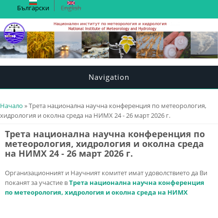
Български
English
Navigation
You are here
Начало
» Трета национална научна конференция по метеорология,
хидрология и околна среда на НИМХ 24 - 26 март 2026 г.
Трета национална научна конференция по
метеорология, хидрология и околна среда
на НИМХ 24 - 26 март 2026 г.
Организационният и Научният комитет имат удоволствието да Ви
поканят за участие в
Трета национална научна конференция
по метеорология, хидрология и околна среда на НИМХ