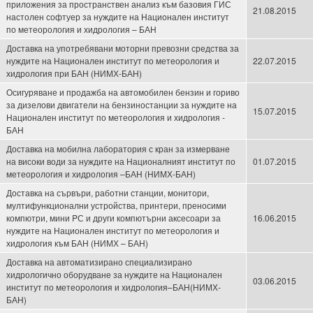
приложения за пространствен анализ към базовия ГИС
21.08.2015
настолен софтуер за нуждите на Национален институт
по метеорология и хидрология – БАН
Доставка на употребявани моторни превозни средства за
нуждите на Национален институт по метеорология и
22.07.2015
хидрология при БАН (НИМХ-БАН)
Осигуряване и продажба на автомобилен бензин и гориво
за дизелови двигатели на бензиностанции за нуждите на
15.07.2015
Национален институт по метеорология и хидрология -
БАН
Доставка на мобилна лаборатория с кран за измерване
на високи води за нуждите на Националният институт по
01.07.2015
метеорология и хидрология –БАН (НИМХ-БАН)
Доставка на сървъри, работни станции, монитори,
мултифункционални устройства, принтери, преносими
компютри, мини PС и други компютърни аксесоари за
16.06.2015
нуждите на Национален институт по метеорология и
хидрология към БАН (НИМХ – БАН)
Доставка на автоматизирано специализирано
хидрологично оборудване за нуждите на Национален
03.06.2015
институт по метеорология и хидрология–БАН(НИМХ-
БАН)