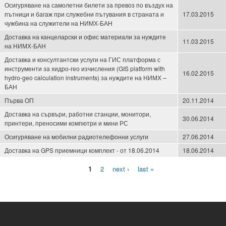
Осигуряване на самолетни билети за превоз по въздух на
пътници и багаж при служебни пътувания в страната и
17.03.2015
чужбина на служители на НИМХ-БАН
Доставка на канцеларски и офис материали за нуждите
11.03.2015
на НИМХ-БАН
Доставка и консултантски услуги на ГИС платформа с
инструменти за хидро-гео изчисления (GIS platform with
16.02.2015
hydro-geo calculation instruments) за нуждите на НИМХ –
БАН
Първа ОП
20.11.2014
Доставка на сървъри, работни станции, монитори,
30.06.2014
принтери, преносими компютри и мини РС
Осигуряване на мобилни радиотелефонни услуги
27.06.2014
Доставка на GPS приемници комплект - от 18.06.2014
18.06.2014
1
2
next ›
last »
Pages