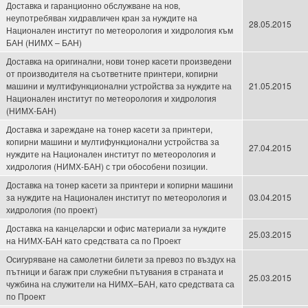
Доставка и гаранционно обслужване на нов,
неупотребяван хидравличен кран за нуждите на
28.05.2015
Национален институт по метеорология и хидрология към
БАН (НИМХ – БАН)
Доставка на оригинални, нови тонер касети произведени
от производителя на съответните принтери, копирни
машини и мултифункционални устройства за нуждите на
21.05.2015
Национален институт по метеорология и хидрология
(НИМХ-БАН)
Доставка и зареждане на тонер касети за принтери,
копирни машини и мултифункционални устройства за
27.04.2015
нуждите на Национален институт по метеорология и
хидрология (НИМХ-БАН) с три обособени позиции.
Доставка на тонер касети за принтери и копирни машини
за нуждите на Национален институт по метеорология и
03.04.2015
хидрология (по проект)
Доставка на канцеларски и офис материали за нуждите
25.03.2015
на НИМХ-БАН като средствата са по Проект
Осигуряване на самолетни билети за превоз по въздух на
пътници и багаж при служебни пътувания в страната и
25.03.2015
чужбина на служители на НИМХ–БАН, като средствата са
по Проект