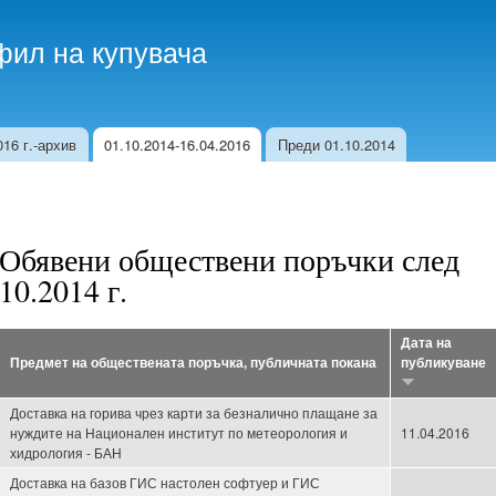
Skip to
main
ил на купувача
content
16 г.-архив
01.10.2014-16.04.2016
Преди 01.10.2014
Обявени обществени поръчки след
10.2014 г.
Дата на
Предмет на обществената поръчка, публичната покана
публикуване
Доставка на горива чрез карти за безналично плащане за
нуждите на Национален институт по метеорология и
11.04.2016
хидрология - БАН
Доставка на базов ГИС настолен софтуер и ГИС