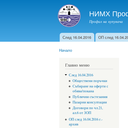
НИМХ Проф
Профил на купувача
След 16.04.2016
ОП след 16.04.20
Главно меню
Начало
You are here
Главно меню
След 16.04.2016
Обществени поръчки
Събиране на оферти с
обява/покана
Публични състезания
Пазарни консултации
Договори по чл.21,
ал.6 от ЗОП
ОП след 16.04.2016 г.-
архив