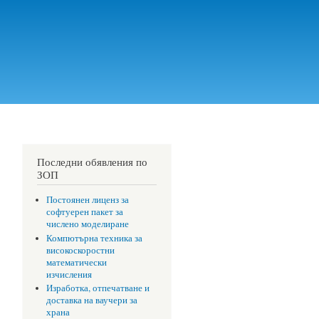
Последни обявления по
ЗОП
Постоянен лиценз за
софтуерен пакет за
числено моделиране
Компютърна техника за
високоскоростни
математически
изчисления
Изработка, отпечатване и
доставка на ваучери за
храна